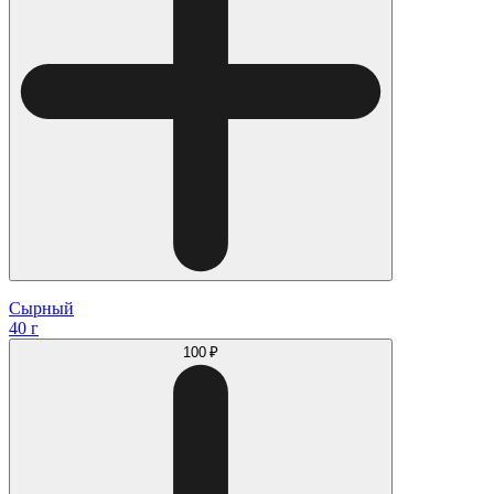
Сырный
40 г
100 ₽