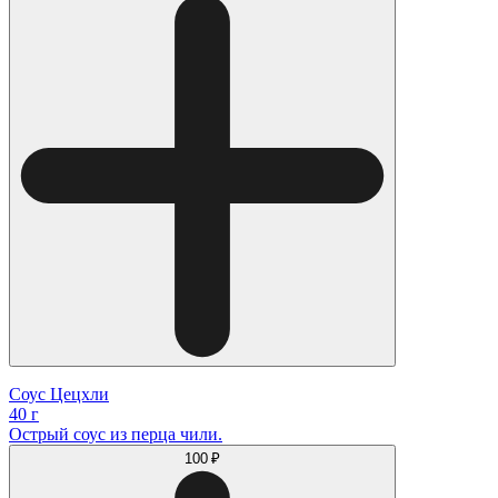
Соус Цецхли
40 г
Острый соус из перца чили.
100 ₽