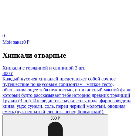
0
Мой заказ
0 ₽
Хинкали отварные
Хинкали с говядиной и свининой 3 шт.
300 г
Каждый кусочек хинкалей представляет собой сочное
путешествие по вкусовым горизонтам - мягкое тесто,
обволакивающее тебя нежностью, и пикантный мясной фарш,
который будто рассказывает тебе историю древних традиций
Грузии (3 шт). Ингредиенты: мука, соль, вода, фарш говядина,
кинза, уцхо сунели, соль, перец черный молотый, овощная
смесь (лук репчатый, чеснок, перец болгарский).
330 ₽