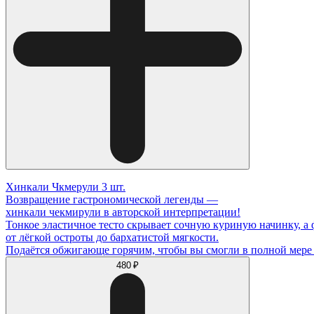
Хинкали Чкмерули 3 шт.
Возвращение гастрономической легенды —
хинкали чекмирули в авторской интерпретации!
Тонкое эластичное тесто скрывает сочную куриную начинку, а
от лёгкой остроты до бархатистой мягкости.
Подаётся обжигающе горячим, чтобы вы смогли в полной мере 
480 ₽