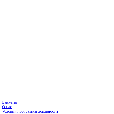
Заказ и доставка грузинской
еды!
Хороший день начинается с хинкали!
Банкеты
О нас
Условия программы лояльности