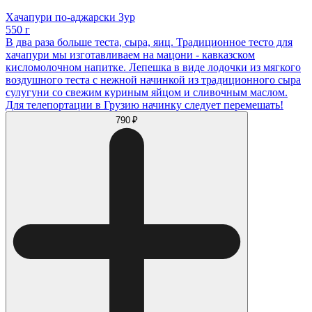
Хачапури по-аджарски Зур
550 г
В два раза больше теста, сыра, яиц. Традиционное тесто для
хачапури мы изготавливаем на мацони - кавказском
кисломолочном напитке. Лепешка в виде лодочки из мягкого
воздушного теста с нежной начинкой из традиционного сыра
сулугуни со свежим куриным яйцом и сливочным маслом.
Для телепортации в Грузию начинку следует перемешать!
790 ₽