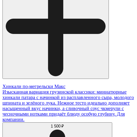
Хинкали по-мегрельски Макс
Изысканная вариация грузинской классики: миниатюрные
хинкали патара с начинкой из расплавленного сыра, молодого
шпината и зелёного лука. Нежное тесто идеально дополняет
насыщенный вкус начинки, а сливочный соус чкмерули с
чесночными нотками придаёт блюду особую глубину. Для
компании.
1 500 ₽