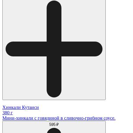
Хинкали Кутаиси
380 г
Мини-хинкали с говядиной в сливочно-грибном соусе.
595 ₽